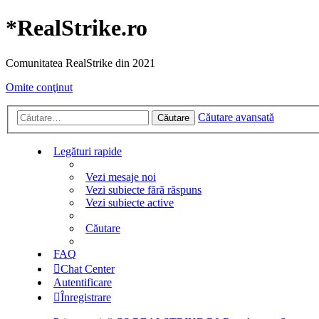
*
RealStrike.ro
Comunitatea RealStrike din 2021
Omite conţinut
Căutare avansată
Căutare
Legături rapide
Vezi mesaje noi
Vezi subiecte fără răspuns
Vezi subiecte active
Căutare
FAQ
Chat Center
Autentificare
Înregistrare