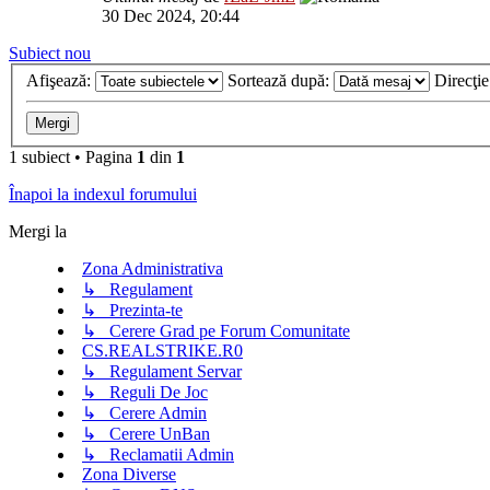
30 Dec 2024, 20:44
Subiect nou
Afişează:
Sortează după:
Direcţi
1 subiect • Pagina
1
din
1
Înapoi la indexul forumului
Mergi la
Zona Administrativa
↳ Regulament
↳ Prezinta-te
↳ Cerere Grad pe Forum Comunitate
CS.REALSTRIKE.R0
↳ Regulament Servar
↳ Reguli De Joc
↳ Cerere Admin
↳ Cerere UnBan
↳ Reclamatii Admin
Zona Diverse