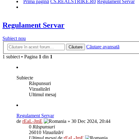
Prima pagină
CS.REALSTRIKE.R0
Regulament Servar
Regulament Servar
Subiect nou
Căutare avansată
Căutare
1 subiect • Pagina
1
din
1
Subiecte
Răspunsuri
Vizualizări
Ultimul mesaj
Regulament Servar
de
rEaL-JmE
»
30 Dec 2024, 20:44
0
Răspunsuri
26010
Vizualizări
Ultimul mesaj
de
rEaL-JmE