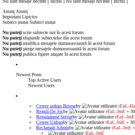
Nu sunt mesaje necitite [ Închis ]
Nu sunt mesaje necitite [ Închis ]
Anunţ
Anunţ
Important
Lipicios
Subiect mutat
Subiect mutat
Nu puteţi
scrie subiecte noi în acest forum
Nu puteţi
răspunde subiectelor din acest forum
Nu puteţi
modifica mesajele dumneavoastră în acest forum
Nu puteţi
şterge mesajele dumneavoastră în acest forum
Nu puteţi
publica fişiere ataşate în acest forum
Newest Posts
Top Active Users
Newest Users
Cerere unban Berese
by
rEaL-H
Reguli De Joc
by
rEaL-JmE
» 30
Regulament Servar
by
rEaL-JmE
Cerere Unban
by
rEaL-JmE
» 30
Reclamati Admin
by
rEaL-JmE
»
rEaL-JmE