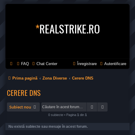
*
REALSTRIKE.RO
FAQ
Chat Center
Înregistrare
Autentificare
Prima pagină
Zona Diverse
Cerere DNS
CERERE DNS
Căutare
Căutare avansa
Subiect nou
0 subiecte • Pagina
1
din
1
Nu există subiecte sau mesaje în acest forum.