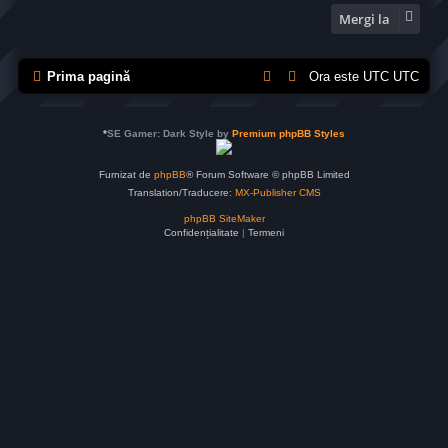
Mergi la
Prima pagină
Ora este UTC UTC
*
SE Gamer: Dark Style by
Premium phpBB Styles
Furnizat de
phpBB
® Forum Software © phpBB Limited
Translation/Traducere:
MX-Publisher CMS
phpBB SiteMaker
Confidențialitate
|
Termeni