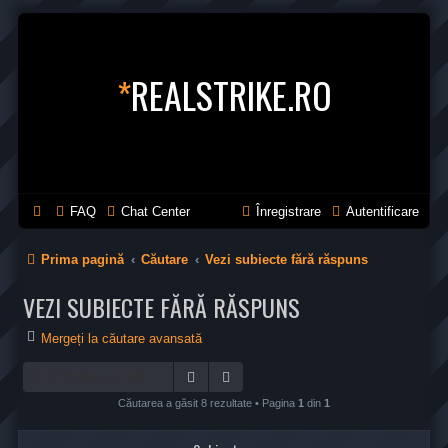
*
REALSTRIKE.RO
FAQ
Chat Center
Înregistrare
Autentificare
Prima pagină
Căutare
Vezi subiecte fără răspuns
VEZI SUBIECTE FĂRĂ RĂSPUNS
Mergeți la căutare avansată
Căutare
Căutare avansată
Căutarea a găsit 8 rezultate • Pagina
1
din
1