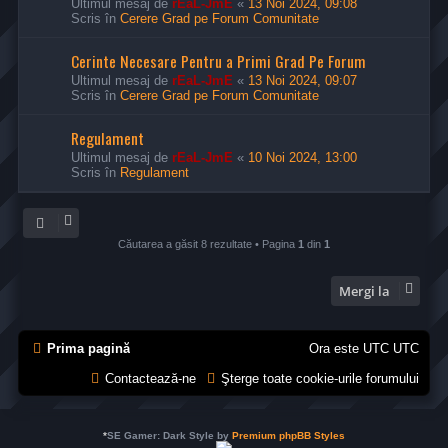
Ultimul mesaj de
rEaL-JmE
«
13 Noi 2024, 09:08
Scris în
Cerere Grad pe Forum Comunitate
Cerinte Necesare Pentru a Primi Grad Pe Forum
Ultimul mesaj de
rEaL-JmE
«
13 Noi 2024, 09:07
Scris în
Cerere Grad pe Forum Comunitate
Regulament
Ultimul mesaj de
rEaL-JmE
«
10 Noi 2024, 13:00
Scris în
Regulament
Căutarea a găsit 8 rezultate • Pagina
1
din
1
Mergi la
Prima pagină
Ora este UTC UTC
Contactează-ne
Şterge toate cookie-urile forumului
*
SE Gamer: Dark Style by
Premium phpBB Styles