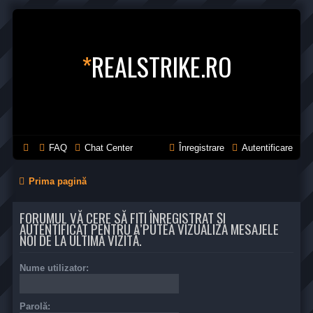
*
REALSTRIKE.RO
FAQ
Chat Center
Înregistrare
Autentificare
Prima pagină
FORUMUL VĂ CERE SĂ FIŢI ÎNREGISTRAT ŞI
AUTENTIFICAT PENTRU A PUTEA VIZUALIZA MESAJELE
NOI DE LA ULTIMA VIZITĂ.
Nume utilizator:
Parolă: