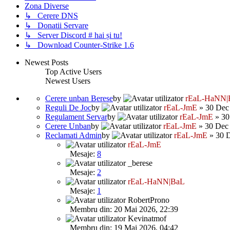
Zona Diverse
↳ Cerere DNS
↳ Donatii Servare
↳ Server Discord # hai și tu!
↳ Download Counter-Strike 1.6
Newest Posts
Top Active Users
Newest Users
Cerere unban Berese
by
rEaL-HaNN|
Reguli De Joc
by
rEaL-JmE
» 30 Dec 
Regulament Servar
by
rEaL-JmE
» 30
Cerere Unban
by
rEaL-JmE
» 30 Dec 
Reclamati Admin
by
rEaL-JmE
» 30 D
rEaL-JmE
Mesaje:
8
_berese
Mesaje:
2
rEaL-HaNN|BaL
Mesaje:
1
RobertProno
Membru din: 20 Mai 2026, 22:39
Kevinatmof
Membru din: 19 Mai 2026, 04:42