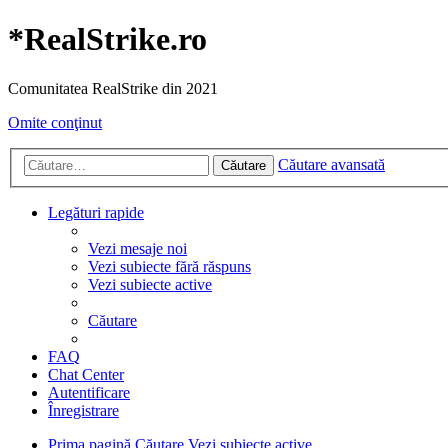
*
RealStrike.ro
Comunitatea RealStrike din 2021
Omite conţinut
Căutare avansată
Căutare
Legături rapide
Vezi mesaje noi
Vezi subiecte fără răspuns
Vezi subiecte active
Căutare
FAQ
Chat Center
Autentificare
Înregistrare
Prima pagină
Căutare
Vezi subiecte active