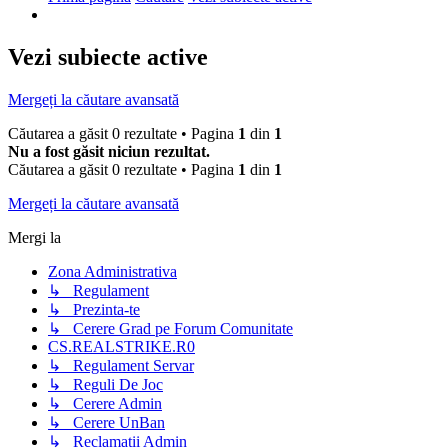
Vezi subiecte active
Mergeți la căutare avansată
Căutarea a găsit 0 rezultate • Pagina
1
din
1
Nu a fost găsit niciun rezultat.
Căutarea a găsit 0 rezultate • Pagina
1
din
1
Mergeți la căutare avansată
Mergi la
Zona Administrativa
↳ Regulament
↳ Prezinta-te
↳ Cerere Grad pe Forum Comunitate
CS.REALSTRIKE.R0
↳ Regulament Servar
↳ Reguli De Joc
↳ Cerere Admin
↳ Cerere UnBan
↳ Reclamatii Admin