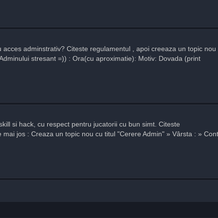
cu acces adminstrativ? Citeste regulamentul , apoi creeaza un topic nou
Adminului stresant =)) : Ora(cu aproximatie): Motiv: Dovada (print
skill si hack, cu respect pentru jucatorii cu bun simt. Citeste
mai jos : Creaza un topic nou cu titul "Cerere Admin" » Vârsta : » Con