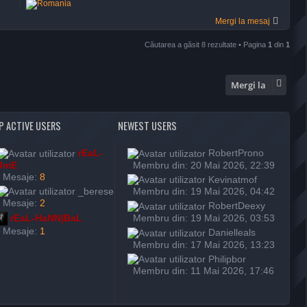
Mergi la mesaj
Căutarea a găsit 8 rezultate • Pagina
1
din
1
Mergi la
P ACTIVE USERS
NEWEST USERS
rEaL-
RobertProno
JmE
Membru din: 20 Mai 2026, 22:39
Mesaje:
8
Kevinatmof
_berese
Membru din: 19 Mai 2026, 04:42
Mesaje:
2
RobertDeexy
Membru din: 19 Mai 2026, 03:53
rEaL-HaNN|BaL
Mesaje:
1
Danielleals
Membru din: 17 Mai 2026, 13:23
Philipbor
Membru din: 11 Mai 2026, 17:46