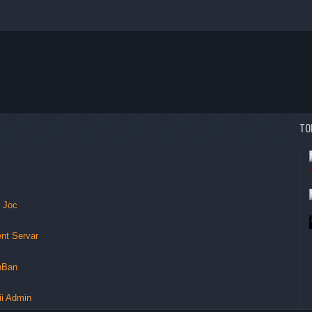
TO
e Joc
nt Servar
nBan
ii Admin