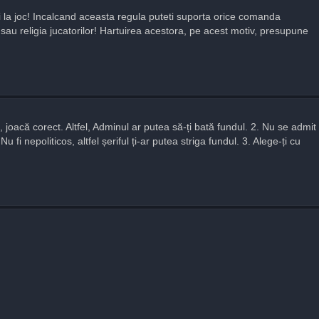
anti la joc! Incalcand aceasta regula puteti suporta orice comanda
a sau religia jucatorilor! Hartuirea acestora, pe acest motiv, presupune
, joacă corect. Altfel, Adminul ar putea să-ți bată fundul. 2. Nu se admit
Nu fi nepoliticos, altfel șeriful ți-ar putea striga fundul. 3. Alege-ți cu