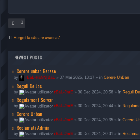
Mergeți la căutare avansată
NEWEST POSTS
Cerere unban Berese
by
rEaL-HaNN|BaL
» 07 Mai 2026, 13:17 » în
Cerere UnBan
Reguli De Joc
by
rEaL-JmE
» 30 Dec 2024, 20:58 » în
Reguli D
Regulament Servar
by
rEaL-JmE
» 30 Dec 2024, 20:44 » în
Regulame
Cerere Unban
by
rEaL-JmE
» 30 Dec 2024, 20:35 » în
Cerere U
Reclamati Admin
by
rEaL-JmE
» 30 Dec 2024, 20:31 » în
Reclamat