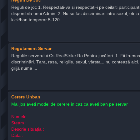
Reguli de joc 1. Respectati-va si respectati-i pe ceilalti particip
disponibila unui Admin. 2. Nu se fac discriminari intre sexul, etni
kick/ban temporar 5-120 ...
Regulament Servar
Regulile serverului Cs.RealStrike.Ro Pentru jucători: 1. Fii frumos
discriminări. Țara, rasa, religiile, sexul, vârsta... nu contează aici. 
grijă nume ...
Cerere Unban
Mai jos aveti model de cerere in caz ca aveti ban pe servar
Numele :
Steam :
Descrie situația :
Data :