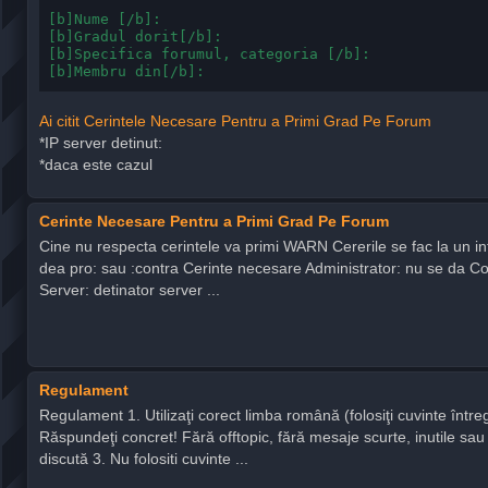
[b]Nume [/b]:

[b]Gradul dorit[/b]:

[b]Specifica forumul, categoria [/b]:

[b]Membru din[/b]: 
Ai citit Cerintele Necesare Pentru a Primi Grad Pe Forum
*IP server detinut:
*daca este cazul
Cerinte Necesare Pentru a Primi Grad Pe Forum
Cine nu respecta cerintele va primi WARN Cererile se fac la un i
dea pro: sau :contra Cerinte necesare Administrator: nu se da Co-
Server: detinator server ...
Regulament
Regulament 1. Utilizaţi corect limba română (folosiţi cuvinte între
Răspundeţi concret! Fără offtopic, fără mesaje scurte, inutile sau 
discută 3. Nu folositi cuvinte ...