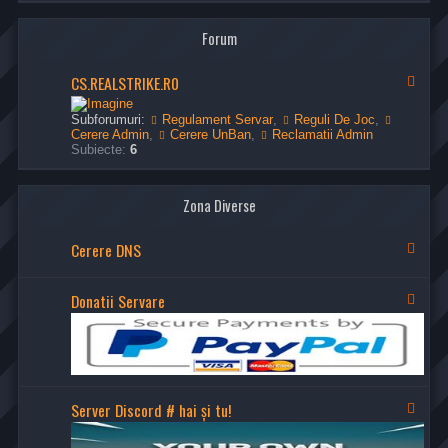
-
n
z
C
t
i
Forum
e
n
r
t
e
a
CS.REALSTRIKE.R0
r
F
-
e
l
t
G
u
Subforumuri:
Regulament Servar
,
Reguli De Joc
,
e
r
x
Cerere Admin
,
Cerere UnBan
,
Reclamatii Admin
a
-
Subiecte:
6
d
C
p
S
e
.
F
R
Zona Diverse
o
E
r
A
Cerere DNS
u
L
F
m
S
l
C
T
u
o
R
x
Donatii Servare
F
m
I
-
l
u
K
C
u
n
E
e
x
i
.
r
-
t
R
e
D
a
0
r
o
t
e
n
Server Discord # hai și tu!
F
e
D
a
l
N
t
u
S