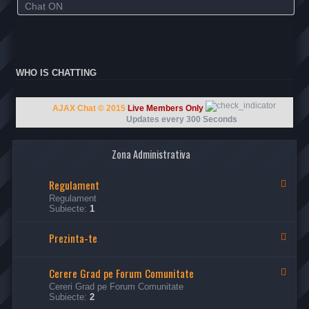
Chat ON
WHO IS CHATTING
AJAX Chat © 2015
Live Members Only
Updates every
300
Seconds
Zona Administrativa
Regulament
F
l
Regulament
u
Subiecte:
1
x
-
Prezinta-te
R
F
e
l
g
u
u
x
Cerere Grad pe Forum Comunitate
F
l
-
l
Cereri Grad pe Forum Comunitate
a
P
u
Subiecte:
2
m
r
x
e
e