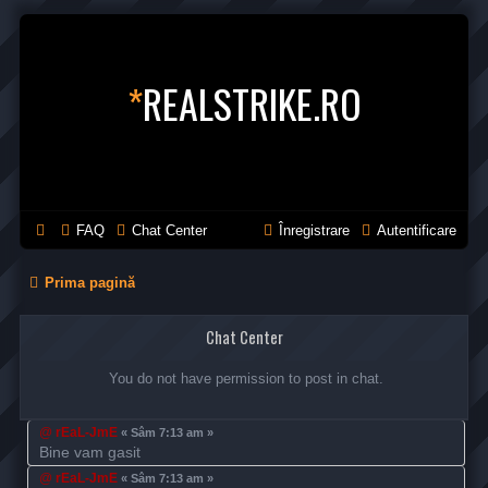
*
REALSTRIKE.RO
FAQ
Chat Center
Înregistrare
Autentificare
Prima pagină
Chat Center
You do not have permission to post in chat.
@
rEaL-JmE
« Sâm 7:13 am »
Bine vam gasit
@
rEaL-JmE
« Sâm 7:13 am »