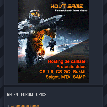
e
1
.
6
RECENT FORUM TOPICS
M
Cerere unban Berese