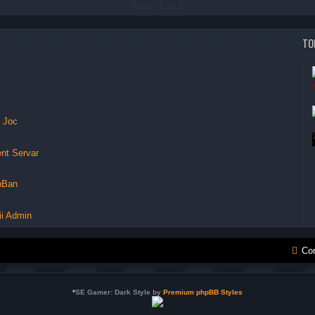
TO
e Joc
nt Servar
nBan
ii Admin
Co
*
SE Gamer: Dark Style by
Premium phpBB Styles