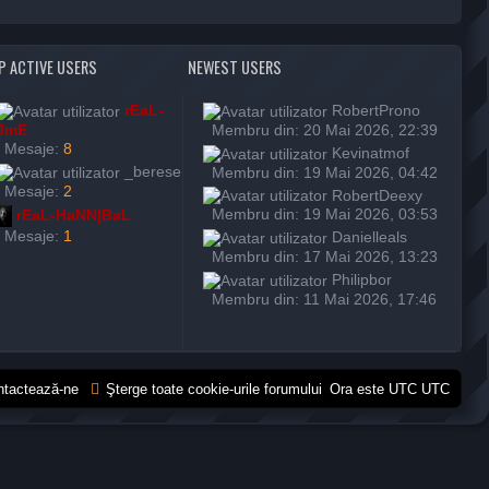
P ACTIVE USERS
NEWEST USERS
rEaL-
RobertProno
JmE
Membru din: 20 Mai 2026, 22:39
Mesaje:
8
Kevinatmof
_berese
Membru din: 19 Mai 2026, 04:42
Mesaje:
2
RobertDeexy
Membru din: 19 Mai 2026, 03:53
rEaL-HaNN|BaL
Mesaje:
1
Danielleals
Membru din: 17 Mai 2026, 13:23
Philipbor
Membru din: 11 Mai 2026, 17:46
ntactează-ne
Şterge toate cookie-urile forumului
Ora este UTC UTC