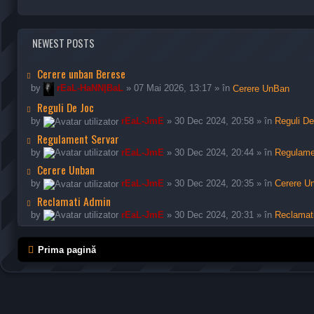
NEWEST POSTS
Cerere unban Berese
by
rEaL-HaNN|BaL
» 07 Mai 2026, 13:17 » în
Cerere UnBan
Reguli De Joc
by
rEaL-JmE
» 30 Dec 2024, 20:58 » în
Reguli D
Regulament Servar
by
rEaL-JmE
» 30 Dec 2024, 20:44 » în
Regulame
Cerere Unban
by
rEaL-JmE
» 30 Dec 2024, 20:35 » în
Cerere U
Reclamati Admin
by
rEaL-JmE
» 30 Dec 2024, 20:31 » în
Reclamat
Prima pagină